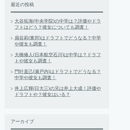
最近の投稿
大谷拓海(中央学院)の中学は？評価やドラ
フトはどう？彼女についても調査！
扇谷莉(東邦)はドラフトでどうなる？中学
や彼女も調査！
大橋修人(日本航空石川)は中学は？ドラフ
トや彼女も調査！
門叶直己(瀬戸内)はドラフトでどうなる？
中学や彼女も調査！
井上広輝(日大三)の兄は井上大成！評価や
ドラフトや？彼女はいる？
アーカイブ