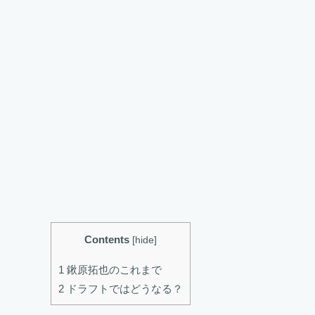
Contents
[
hide
]
1 鍬原拓也のこれまで
2 ドラフトではどうなる？