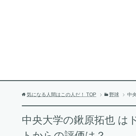
気になる人間はこの人だ！
TOP
野球
中
中央大学の鍬原拓也 は
トからの評価は？