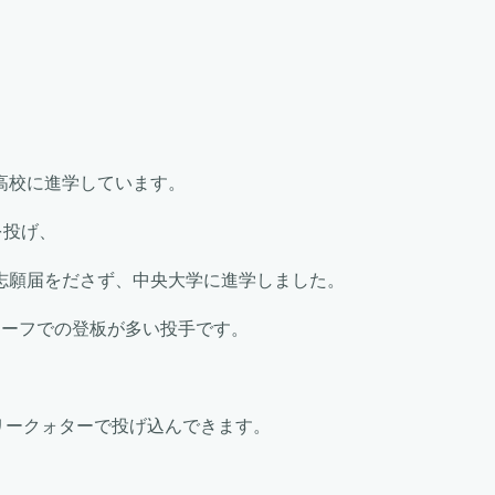
高校に進学しています。
を投げ、
志願届をださず、中央大学に進学しました。
リーフでの登板が多い投手です。
スリークォターで投げ込んできます。