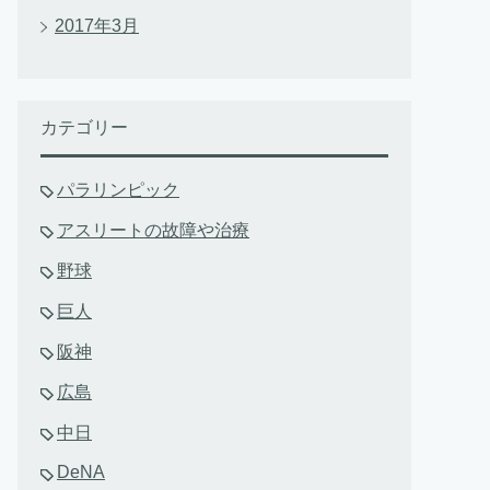
2017年3月
カテゴリー
パラリンピック
アスリートの故障や治療
野球
巨人
阪神
広島
中日
DeNA