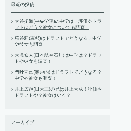
最近の投稿
大谷拓海(中央学院)の中学は？評価やドラ
フトはどう？彼女についても調査！
扇谷莉(東邦)はドラフトでどうなる？中学
や彼女も調査！
大橋修人(日本航空石川)は中学は？ドラフ
トや彼女も調査！
門叶直己(瀬戸内)はドラフトでどうなる？
中学や彼女も調査！
井上広輝(日大三)の兄は井上大成！評価や
ドラフトや？彼女はいる？
アーカイブ