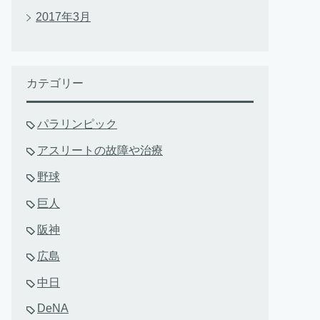
2017年3月
カテゴリー
パラリンピック
アスリートの故障や治療
野球
巨人
阪神
広島
中日
DeNA