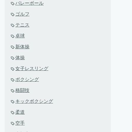
バレーボール
ゴルフ
テニス
卓球
新体操
体操
女子レスリング
ボクシング
格闘技
キックボクシング
柔道
空手