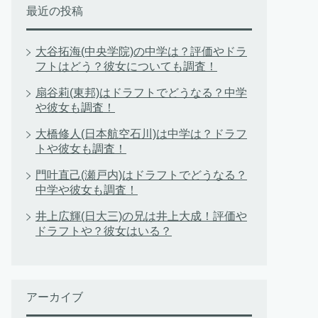
最近の投稿
大谷拓海(中央学院)の中学は？評価やドラ
フトはどう？彼女についても調査！
扇谷莉(東邦)はドラフトでどうなる？中学
や彼女も調査！
大橋修人(日本航空石川)は中学は？ドラフ
トや彼女も調査！
門叶直己(瀬戸内)はドラフトでどうなる？
中学や彼女も調査！
井上広輝(日大三)の兄は井上大成！評価や
ドラフトや？彼女はいる？
アーカイブ