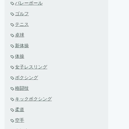
バレーボール
ゴルフ
テニス
卓球
新体操
体操
女子レスリング
ボクシング
格闘技
キックボクシング
柔道
空手