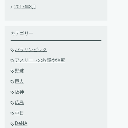
2017年3月
カテゴリー
パラリンピック
アスリートの故障や治療
野球
巨人
阪神
広島
中日
DeNA