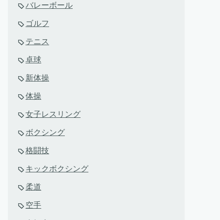
バレーボール
ゴルフ
テニス
卓球
新体操
体操
女子レスリング
ボクシング
格闘技
キックボクシング
柔道
空手