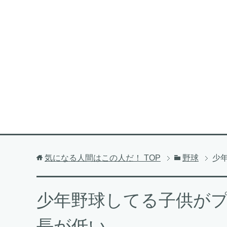
気になる人間はこの人だ！
TOP
野球
少
少年野球してる子供が
長が低い