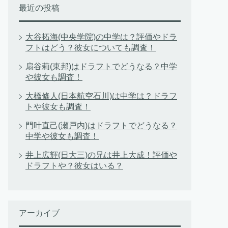
最近の投稿
大谷拓海(中央学院)の中学は？評価やドラ
フトはどう？彼女についても調査！
扇谷莉(東邦)はドラフトでどうなる？中学
や彼女も調査！
大橋修人(日本航空石川)は中学は？ドラフ
トや彼女も調査！
門叶直己(瀬戸内)はドラフトでどうなる？
中学や彼女も調査！
井上広輝(日大三)の兄は井上大成！評価や
ドラフトや？彼女はいる？
アーカイブ