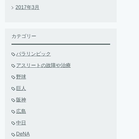
2017年3月
カテゴリー
パラリンピック
アスリートの故障や治療
野球
巨人
阪神
広島
中日
DeNA