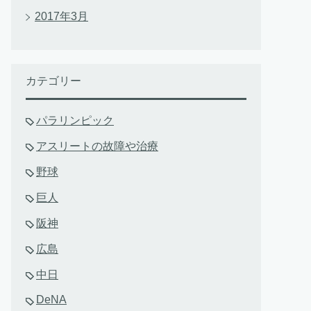
2017年3月
カテゴリー
パラリンピック
アスリートの故障や治療
野球
巨人
阪神
広島
中日
DeNA