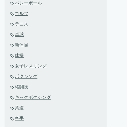
バレーボール
ゴルフ
テニス
卓球
新体操
体操
女子レスリング
ボクシング
格闘技
キックボクシング
柔道
空手