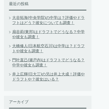
最近の投稿
大谷拓海(中央学院)の中学は？評価やドラ
フトはどう？彼女についても調査！
扇谷莉(東邦)はドラフトでどうなる？中学
や彼女も調査！
大橋修人(日本航空石川)は中学は？ドラフ
トや彼女も調査！
門叶直己(瀬戸内)はドラフトでどうなる？
中学や彼女も調査！
井上広輝(日大三)の兄は井上大成！評価や
ドラフトや？彼女はいる？
アーカイブ