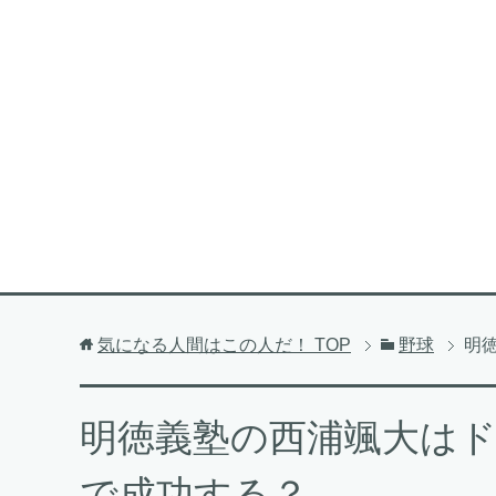
気になる人間はこの人だ！
TOP
野球
明
明徳義塾の西浦颯大は
で成功する？