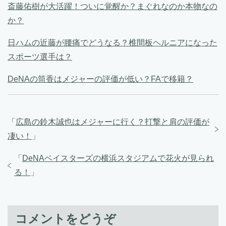
斎藤佑樹が大活躍！ついに覚醒か？まぐれなのか本物なの
か？
日ハムの近藤が腰痛でどうなる？椎間板ヘルニアになった
スポーツ選手は？
DeNAの筒香はメジャーの評価が低い？FAで移籍？
「
広島の鈴木誠也はメジャーに行く？打撃と肩の評価が
凄い！
」
「
DeNAベイスターズの横浜スタジアムで花火が見られ
る！
」
コメントをどうぞ