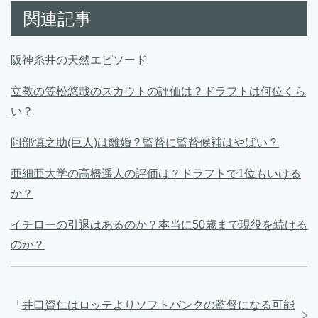
関連記事
阪神糸井の天然エピソード
立教の笠松悠哉のスカウトの評価は？ドラフトは何位くら
い？
阿部慎之助(巨人)は離婚？監督に監督候補はやばい？
亜細亜大学の高橋遥人の評価は？ドラフトで1位もいける
か？
イチローの引退はあるのか？本当に50歳まで現役を続ける
のか？
「
井口資仁はロッテよりソフトバンクの監督になる可能