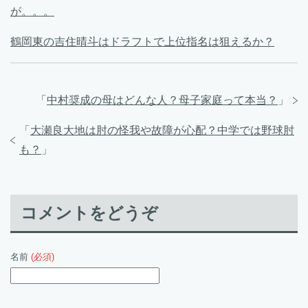
が。。。
鶴岡東の吉住晴斗はドラフトで上位指名は狙えるか？
「
中村奨成の母はどんな人？母子家庭って本当？
」
「
大瀬良大地は肘の怪我や故障が心配？中学では野球肘
も？
」
コメントをどうぞ
名前
(必須)