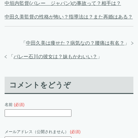
中垣内監督(バレー ジャパン)の事故って？相手は？
中田久美監督の性格が怖い？指導法は？また再婚はある？
「
中田久美は痩せた？病気なの？腰痛は有名？
」
「
バレー石川の彼女は？妹もかわいい？
」
コメントをどうぞ
名前
(必須)
メールアドレス（公開されません）
(必須)