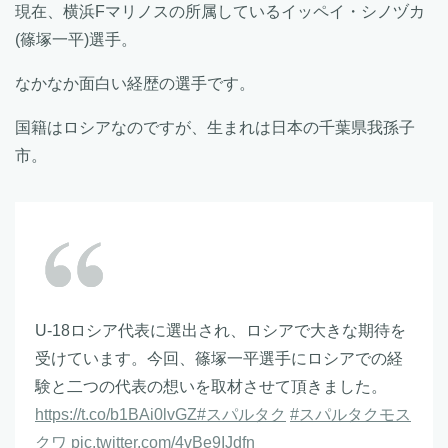
現在、横浜Fマリノスの所属しているイッペイ・シノヅカ
(篠塚一平)選手。
なかなか面白い経歴の選手です。
国籍はロシアなのですが、生まれは日本の千葉県我孫子
市。
U-18ロシア代表に選出され、ロシアで大きな期待を
受けています。今回、篠塚一平選手にロシアでの経
験と二つの代表の想いを取材させて頂きました。
https://t.co/b1BAi0lvGZ
#スパルタク
#スパルタクモス
クワ
pic.twitter.com/4vBe9IJdfn