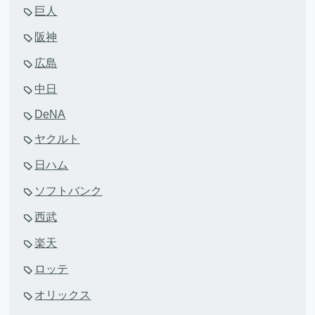
巨人
阪神
広島
中日
DeNA
ヤクルト
日ハム
ソフトバンク
西武
楽天
ロッテ
オリックス