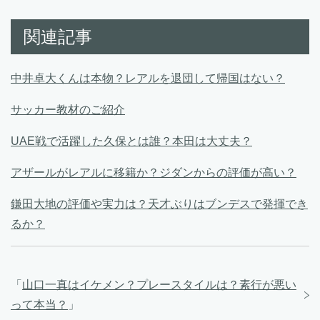
関連記事
中井卓大くんは本物？レアルを退団して帰国はない？
サッカー教材のご紹介
UAE戦で活躍した久保とは誰？本田は大丈夫？
アザールがレアルに移籍か？ジダンからの評価が高い？
鎌田大地の評価や実力は？天才ぶりはブンデスで発揮でき
るか？
「
山口一真はイケメン？プレースタイルは？素行が悪い
って本当？
」